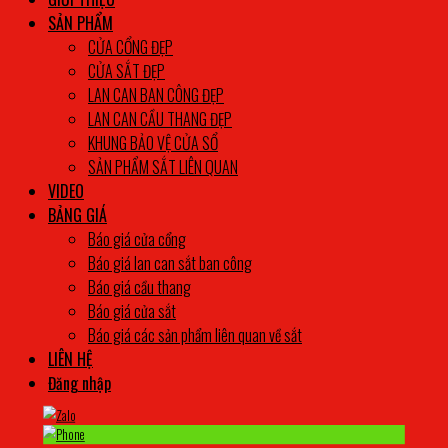
SẢN PHẨM
CỬA CỔNG ĐẸP
CỬA SẮT ĐẸP
LAN CAN BAN CÔNG ĐẸP
LAN CAN CẦU THANG ĐẸP
KHUNG BẢO VỆ CỬA SỔ
SẢN PHẨM SẮT LIÊN QUAN
VIDEO
BẢNG GIÁ
Báo giá cửa cổng
Báo giá lan can sắt ban công
Báo giá cầu thang
Báo giá cửa sắt
Báo giá các sản phẩm liên quan về sắt
LIÊN HỆ
Đăng nhập