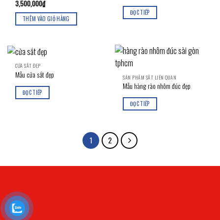
3,500,000
₫
ĐỌC TIẾP
THÊM VÀO GIỎ HÀNG
CỬA SẮT ĐẸP
Mẫu cửa sắt đẹp
SẢN PHẨM SẮT LIÊN QUAN
Mẫu hàng rào nhôm đúc đẹp
ĐỌC TIẾP
ĐỌC TIẾP
1
2