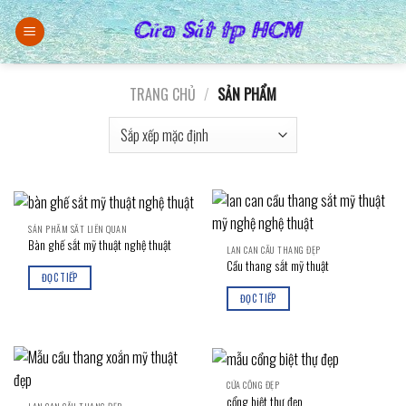
Skip
to
content
TRANG CHỦ
/
SẢN PHẨM
SẢN PHẨM SẮT LIÊN QUAN
Bàn ghế sắt mỹ thuật nghệ thuật
LAN CAN CẦU THANG ĐẸP
Cầu thang sắt mỹ thuật
ĐỌC TIẾP
ĐỌC TIẾP
CỬA CỔNG ĐẸP
cổng biệt thự đẹp