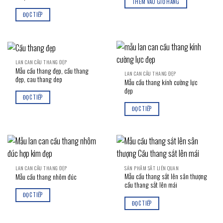
THÊM VÀO GIỎ HÀNG
950,000₫.
là:
680,000₫.
ĐỌC TIẾP
LAN CAN CẦU THANG ĐẸP
Mẫu cầu thang đẹp, cầu thang
LAN CAN CẦU THANG ĐẸP
đẹp, cau thang dep
Mẫu cầu thang kính cường lực
đẹp
ĐỌC TIẾP
ĐỌC TIẾP
LAN CAN CẦU THANG ĐẸP
SẢN PHẨM SẮT LIÊN QUAN
Mẫu cầu thang sắt lên sân thượng
Mẫu cầu thang nhôm đúc
cầu thang sắt lên mái
ĐỌC TIẾP
ĐỌC TIẾP