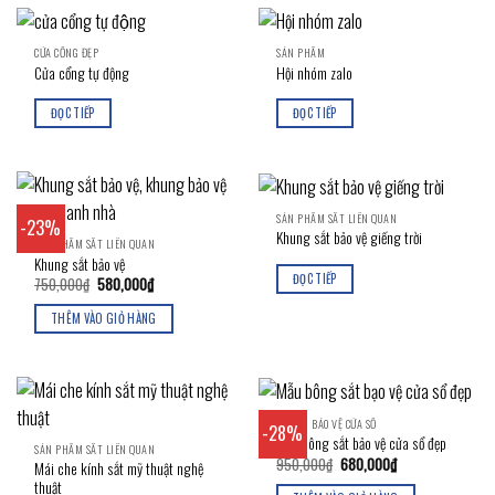
CỬA CỔNG ĐẸP
SẢN PHẨM
Cửa cổng tự động
Hội nhóm zalo
ĐỌC TIẾP
ĐỌC TIẾP
SẢN PHẨM SẮT LIÊN QUAN
-23%
Khung sắt bảo vệ giếng trời
SẢN PHẨM SẮT LIÊN QUAN
Khung sắt bảo vệ
ĐỌC TIẾP
Giá
Giá
750,000
₫
580,000
₫
gốc
hiện
là:
tại
THÊM VÀO GIỎ HÀNG
750,000₫.
là:
580,000₫.
KHUNG BẢO VỆ CỬA SỔ
-28%
Mẫu bông sắt bảo vệ cửa sổ đẹp
SẢN PHẨM SẮT LIÊN QUAN
Giá
Giá
950,000
₫
680,000
₫
Mái che kính sắt mỹ thuật nghệ
gốc
hiện
thuật
là:
tại