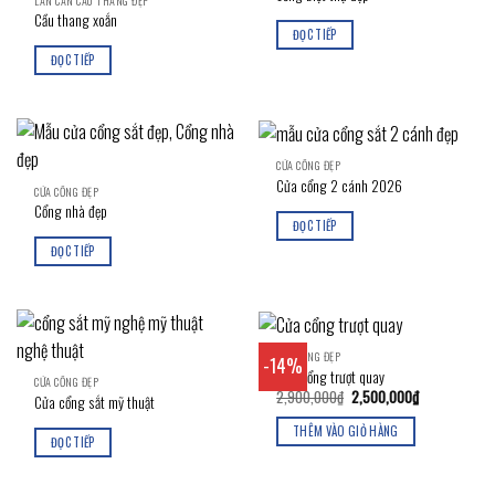
LAN CAN CẦU THANG ĐẸP
Cầu thang xoắn
ĐỌC TIẾP
ĐỌC TIẾP
CỬA CỔNG ĐẸP
Cửa cổng 2 cánh 2026
CỬA CỔNG ĐẸP
Cổng nhà đẹp
ĐỌC TIẾP
ĐỌC TIẾP
CỬA CỔNG ĐẸP
-14%
Cửa cổng trượt quay
CỬA CỔNG ĐẸP
Giá
Giá
2,900,000
₫
2,500,000
₫
Cửa cổng sắt mỹ thuật
gốc
hiện
là:
tại
THÊM VÀO GIỎ HÀNG
2,900,000₫.
là:
ĐỌC TIẾP
2,500,000₫.