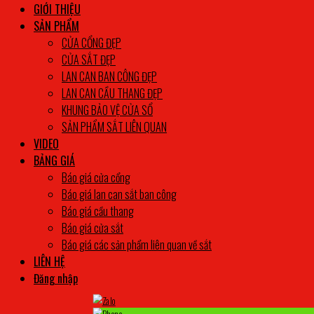
GIỚI THIỆU
SẢN PHẨM
CỬA CỔNG ĐẸP
CỬA SẮT ĐẸP
LAN CAN BAN CÔNG ĐẸP
LAN CAN CẦU THANG ĐẸP
KHUNG BẢO VỆ CỬA SỔ
SẢN PHẨM SẮT LIÊN QUAN
VIDEO
BẢNG GIÁ
Báo giá cửa cổng
Báo giá lan can sắt ban công
Báo giá cầu thang
Báo giá cửa sắt
Báo giá các sản phẩm liên quan về sắt
LIÊN HỆ
Đăng nhập