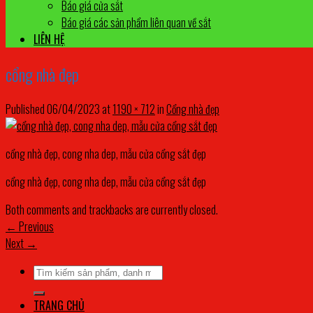
Báo giá cửa sắt
Báo giá các sản phẩm liên quan về sắt
LIÊN HỆ
cổng nhà đẹp
Published
06/04/2023
at
1190 × 712
in
Cổng nhà đẹp
cổng nhà đẹp, cong nha dep, mẫu cửa cổng sắt đẹp
cổng nhà đẹp, cong nha dep, mẫu cửa cổng sắt đẹp
Both comments and trackbacks are currently closed.
←
Previous
Next
→
Tìm
kiếm:
TRANG CHỦ