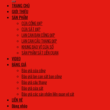
TRANG CHỦ
GIỚI THIỆU
SẢN PHẨM
CỬA CỔNG ĐẸP
CỬA SẮT ĐẸP
LAN CAN BAN CÔNG ĐẸP
LAN CAN CẦU THANG ĐẸP
KHUNG BẢO VỆ CỬA SỔ
SẢN PHẨM SẮT LIÊN QUAN
VIDEO
BẢNG GIÁ
Báo giá cửa cổng
Báo giá lan can sắt ban công
Báo giá cầu thang
Báo giá cửa sắt
Báo giá các sản phẩm liên quan về sắt
LIÊN HỆ
Đăng nhập