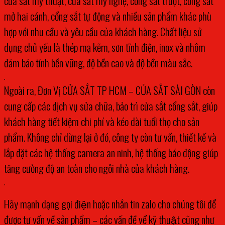
cửa sắt mỹ thuật, cửa sắt mỹ nghệ, cổng sắt trượt, cổng sắt
mở hai cánh, cổng sắt tự động và nhiều sản phẩm khác phù
hợp với nhu cầu và yêu cầu của khách hàng. Chất liệu sử
dụng chủ yếu là thép mạ kẽm, sơn tĩnh điện, inox và nhôm
đảm bảo tính bền vững, độ bền cao và độ bền màu sắc.
.
Ngoài ra, Đơn Vị CỬA SẮT TP HCM – CỬA SẮT SÀI GÒN còn
cung cấp các dịch vụ sửa chữa, bảo trì cửa sắt cổng sắt, giúp
khách hàng tiết kiệm chi phí và kéo dài tuổi thọ cho sản
phẩm. Không chỉ dừng lại ở đó, công ty còn tư vấn, thiết kế và
lắp đặt các hệ thống camera an ninh, hệ thống báo động giúp
tăng cường độ an toàn cho ngôi nhà của khách hàng.
.
Hãy mạnh dạng gọi điện hoặc nhắn tin zalo cho chúng tôi để
được tư vấn về sản phẩm – các vấn đề vể kỹ thuật cũng như