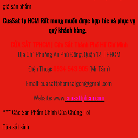
giá sản phẩm
CuaSat tp HCM
.
Rất mong muốn được hợp tác và phục vụ
quý khách hàng
….
CỬA SẮT TPHCM | Cửa Sắt Thành Phố Hồ Chí Minh
Địa Chỉ: Phường An Phú Đông, Quận 12, TPHCM
Điện Thoại:
0934 543 905
(Mr Tâm)
Email: cuasattphcmsaigon@gmail.com
Website: www.
cuasattphcm.com
*** Các Sản Phẩm Chính Của Chúng Tôi
Cửa sắt kính