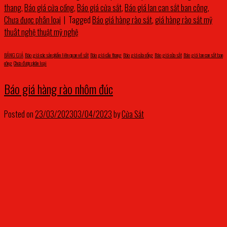
thang
,
Báo giá cửa cổng
,
Báo giá cửa sắt
,
Báo giá lan can sắt ban công
,
Chưa được phân loại
|
Tagged
Báo giá hàng rào sắt
,
giá hàng rào sắt mỹ
thuât nghệ thuật mỹ nghệ
BẢNG GIÁ
,
Báo giá các sản phẩm liên quan về sắt
,
Báo giá cầu thang
,
Báo giá cửa cổng
,
Báo giá cửa sắt
,
Báo giá lan can sắt ban
công
,
Chưa được phân loại
Báo giá hàng rào nhôm đúc
Posted on
23/03/2023
03/04/2023
by
Cửa Sắt