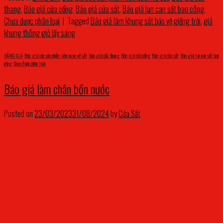
thang
,
Báo giá cửa cổng
,
Báo giá cửa sắt
,
Báo giá lan can sắt ban công
,
Chưa được phân loại
|
Tagged
Báo giá làm khung sắt bảo vệ giếng trời
,
giá
khung thông gió lấy sáng
BẢNG GIÁ
,
Báo giá các sản phẩm liên quan về sắt
,
Báo giá cầu thang
,
Báo giá cửa cổng
,
Báo giá cửa sắt
,
Báo giá lan can sắt ban
công
,
Chưa được phân loại
Báo giá làm chân bồn nước
Posted on
23/03/2023
31/08/2024
by
Cửa Sắt