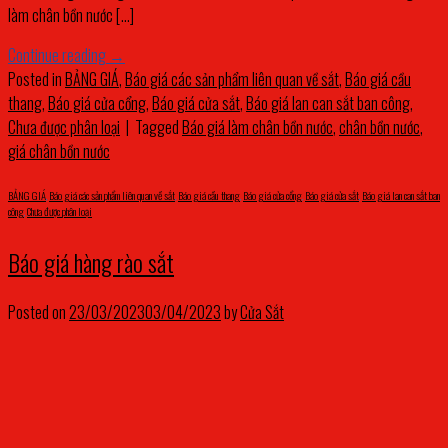
làm chân bồn nước […]
Continue reading
→
Posted in
BẢNG GIÁ
,
Báo giá các sản phẩm liên quan về sắt
,
Báo giá cầu
thang
,
Báo giá cửa cổng
,
Báo giá cửa sắt
,
Báo giá lan can sắt ban công
,
Chưa được phân loại
|
Tagged
Báo giá làm chân bồn nước
,
chân bồn nước
,
giá chân bồn nước
BẢNG GIÁ
,
Báo giá các sản phẩm liên quan về sắt
,
Báo giá cầu thang
,
Báo giá cửa cổng
,
Báo giá cửa sắt
,
Báo giá lan can sắt ban
công
,
Chưa được phân loại
Báo giá hàng rào sắt
Posted on
23/03/2023
03/04/2023
by
Cửa Sắt