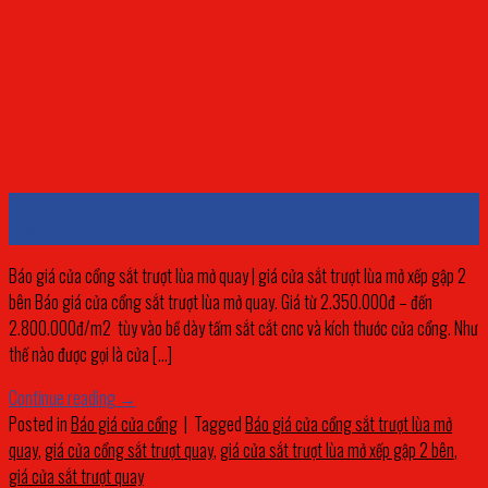
22
Th8
Báo giá cửa cổng sắt trượt lùa mở quay | giá cửa sắt trượt lùa mở xếp gập 2
bên Báo giá cửa cổng sắt trượt lùa mở quay. Giá từ 2.350.000đ – đến
2.800.000đ/m2 tùy vào bề dày tấm sắt cắt cnc và kích thước cửa cổng. Như
thế nào được gọi là cửa […]
Continue reading
→
Posted in
Báo giá cửa cổng
|
Tagged
Báo giá cửa cổng sắt trượt lùa mở
quay
,
giá cửa cổng sắt trượt quay
,
giá cửa sắt trượt lùa mở xếp gập 2 bên
,
giá cửa sắt trượt quay