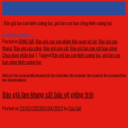
23
Th3
Báo giá lan can kính cường lực, giá lan can ban công kính cường lực
Continue reading
→
Posted in
BẢNG GIÁ
,
Báo giá các sản phẩm liên quan về sắt
,
Báo giá cầu
thang
,
Báo giá cửa cổng
,
Báo giá cửa sắt
,
Báo giá lan can sắt ban công
,
Chưa được phân loại
|
Tagged
Báo giá lan can kính cường lực
,
giá lan can
ban công kính cường lực
BẢNG GIÁ
,
Báo giá các sản phẩm liên quan về sắt
,
Báo giá cầu thang
,
Báo giá cửa cổng
,
Báo giá cửa sắt
,
Báo giá lan can sắt ban
công
,
Chưa được phân loại
Báo giá làm khung sắt bảo vệ giếng trời
Posted on
23/03/2023
03/04/2023
by
Cửa Sắt