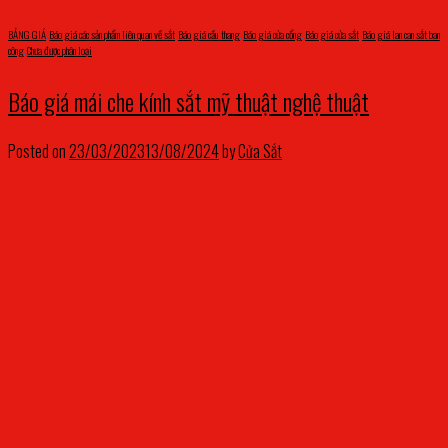
BẢNG GIÁ
,
Báo giá các sản phẩm liên quan về sắt
,
Báo giá cầu thang
,
Báo giá cửa cổng
,
Báo giá cửa sắt
,
Báo giá lan can sắt ban
công
,
Chưa được phân loại
Báo giá mái che kính sắt mỹ thuật nghệ thuật
Posted on
23/03/2023
13/08/2024
by
Cửa Sắt