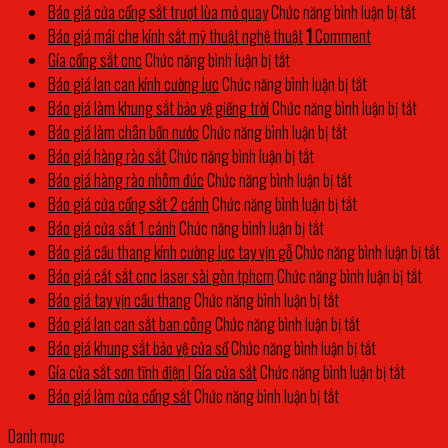
ở
Báo giá cửa cổng sắt trượt lùa mở quay
Chức năng bình luận bị tắt
Báo
Báo giá mái che kính sắt mỹ thuật nghệ thuật
1
Comment
ở
giá
Gía cổng sắt cnc
Chức năng bình luận bị tắt
Gía
ở
cửa
Báo giá lan can kính cường lực
Chức năng bình luận bị tắt
cổng
Báo
cổng
ở
Báo giá làm khung sắt bảo vệ giếng trời
Chức năng bình luận bị tắt
sắt
ở
giá
sắt
Báo
Báo giá làm chân bồn nước
Chức năng bình luận bị tắt
cnc
ở
Báo
lan
trượt
giá
Báo giá hàng rào sắt
Chức năng bình luận bị tắt
Báo
giá
ở
can
lùa
làm
Báo giá hàng rào nhôm đúc
Chức năng bình luận bị tắt
giá
làm
Báo
ở
kính
mở
khun
Báo giá cửa cổng sắt 2 cánh
Chức năng bình luận bị tắt
hàng
ở
chân
giá
Báo
cường
quay
sắt
Báo giá cửa sắt 1 cánh
Chức năng bình luận bị tắt
rào
Báo
bồn
hàng
giá
lực
bảo
ở
Báo giá cầu thang kính cường lực tay vịn gỗ
Chức năng bình luận bị tắt
sắt
giá
nước
rào
cửa
vệ
ở
B
Báo giá cắt sắt cnc laser sài gòn tphcm
Chức năng bình luận bị tắt
cửa
ở
nhôm
cổng
giếng
Báo
g
Báo giá tay vịn cầu thang
Chức năng bình luận bị tắt
sắt
Báo
đúc
sắt
ở
trời
giá
c
Báo giá lan can sắt ban công
Chức năng bình luận bị tắt
1
giá
2
Báo
ở
cắt
t
Báo giá khung sắt bảo vệ cửa sổ
Chức năng bình luận bị tắt
cánh
tay
cánh
giá
Báo
ở
sắt
k
Gía cửa sắt sơn tĩnh điện | Gía cửa sắt
Chức năng bình luận bị tắt
vịn
ở
lan
giá
Gía
cnc
c
Báo giá làm cửa cổng sắt
Chức năng bình luận bị tắt
cầu
Báo
can
khung
cửa
lase
l
Danh mục
thang
giá
sắt
sắt
sắt
sài
t