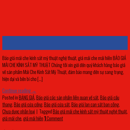
23
Th3
Báo giá mái che kính sắt mỹ thuật nghệ thuật, giá mái che mái hiên BÁO GIÁ
MÁI CHE KÍNH SẮT MỸ THUẬT Chúng tôi xin gửi đến quý khách hàng báo giá
về sản phẩm Mái Che Kính Sắt Mỹ Thuật, đảm bảo mang đến sự sang trọng,
hiện đại và bền bỉ cho […]
Continue reading
→
Posted in
BẢNG GIÁ
,
Báo giá các sản phẩm liên quan về sắt
,
Báo giá cầu
thang
,
Báo giá cửa cổng
,
Báo giá cửa sắt
,
Báo giá lan can sắt ban công
,
Chưa được phân loại
|
Tagged
Báo giá mái che kính sắt mỹ thuật nghệ thuật
,
giá mái che
,
giá mái hiên
1
Comment