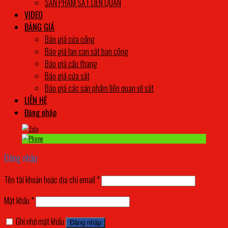
SẢN PHẨM SẮT LIÊN QUAN
VIDEO
BẢNG GIÁ
Báo giá cửa cổng
Báo giá lan can sắt ban công
Báo giá cầu thang
Báo giá cửa sắt
Báo giá các sản phẩm liên quan về sắt
LIÊN HỆ
Đăng nhập
Đăng nhập
Tên tài khoản hoặc địa chỉ email
*
Mật khẩu
*
Ghi nhớ mật khẩu
Đăng nhập