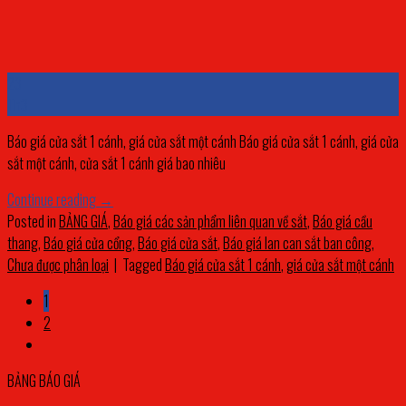
23
Th3
Báo giá cửa sắt 1 cánh, giá cửa sắt một cánh Báo giá cửa sắt 1 cánh, giá cửa
sắt một cánh, cửa sắt 1 cánh giá bao nhiêu
Continue reading
→
Posted in
BẢNG GIÁ
,
Báo giá các sản phẩm liên quan về sắt
,
Báo giá cầu
thang
,
Báo giá cửa cổng
,
Báo giá cửa sắt
,
Báo giá lan can sắt ban công
,
Chưa được phân loại
|
Tagged
Báo giá cửa sắt 1 cánh
,
giá cửa sắt một cánh
1
2
BẢNG BÁO GIÁ