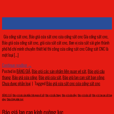
23
Th3
Gía cổng sắt cnc, Báo giá cửa sắt cnc cửa cổng sắt cnc Gía cổng sắt cnc,
Báo giá cửa cổng sắt cnc, giá cửa sắt cắt cnc, Đơn vị cửa sắt sài gòn thành
phố hồ chí minh chuyên thiết kế thi công cửa cổng sắt cnc Cổng sắt CNC là
một loại […]
Continue reading
→
Posted in
BẢNG GIÁ
,
Báo giá các sản phẩm liên quan về sắt
,
Báo giá cầu
thang
,
Báo giá cửa cổng
,
Báo giá cửa sắt
,
Báo giá lan can sắt ban công
,
Chưa được phân loại
|
Tagged
Báo giá cửa sắt cnc cửa cổng sắt cnc
BẢNG GIÁ
,
Báo giá các sản phẩm liên quan về sắt
,
Báo giá cầu thang
,
Báo giá cửa cổng
,
Báo giá cửa sắt
,
Báo giá lan can sắt ban
công
,
Chưa được phân loại
Báo giá lan can kính cường lực