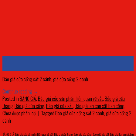
23
Th3
Báo giá cửa cổng sắt 2 cánh, giá cửa cổng 2 cánh
Continue reading
→
Posted in
BẢNG GIÁ
,
Báo giá các sản phẩm liên quan về sắt
,
Báo giá cầu
thang
,
Báo giá cửa cổng
,
Báo giá cửa sắt
,
Báo giá lan can sắt ban công
,
Chưa được phân loại
|
Tagged
Báo giá cửa cổng sắt 2 cánh
,
giá cửa cổng 2
cánh
BẢNG GIÁ
,
Báo giá các sản phẩm liên quan về sắt
,
Báo giá cầu thang
,
Báo giá cửa cổng
,
Báo giá cửa sắt
,
Báo giá lan can sắt ban