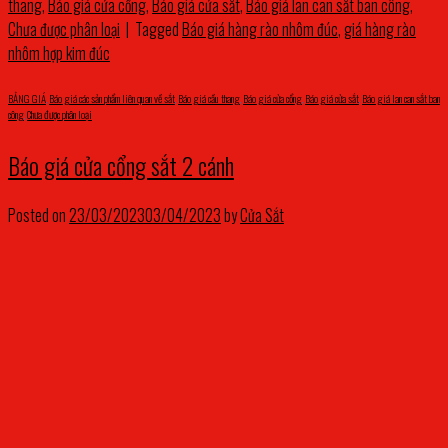
thang
,
Báo giá cửa cổng
,
Báo giá cửa sắt
,
Báo giá lan can sắt ban công
,
Chưa được phân loại
|
Tagged
Báo giá hàng rào nhôm đúc
,
giá hàng rào
nhôm hợp kim đúc
BẢNG GIÁ
,
Báo giá các sản phẩm liên quan về sắt
,
Báo giá cầu thang
,
Báo giá cửa cổng
,
Báo giá cửa sắt
,
Báo giá lan can sắt ban
công
,
Chưa được phân loại
Báo giá cửa cổng sắt 2 cánh
Posted on
23/03/2023
03/04/2023
by
Cửa Sắt