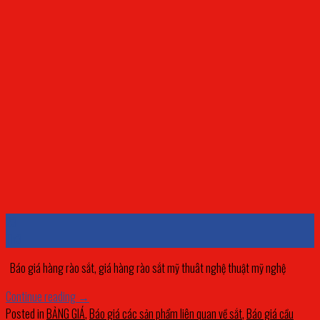
23
Th3
Báo giá hàng rào sắt, giá hàng rào sắt mỹ thuât nghệ thuật mỹ nghệ
Continue reading
→
Posted in
BẢNG GIÁ
,
Báo giá các sản phẩm liên quan về sắt
,
Báo giá cầu