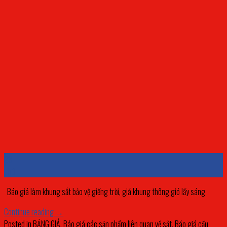
23
Th3
Báo giá làm khung sắt bảo vệ giếng trời, giá khung thông gió lấy sáng
Continue reading
→
Posted in
BẢNG GIÁ
,
Báo giá các sản phẩm liên quan về sắt
,
Báo giá cầu