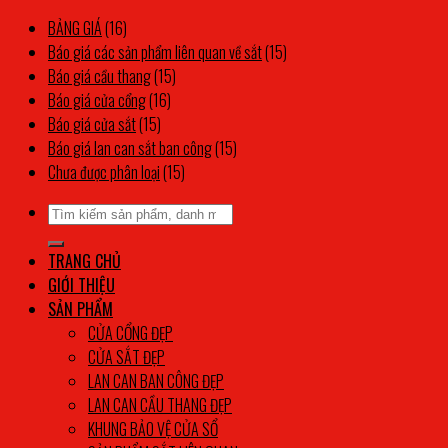
làm
ban
bảo
sơn
gòn
v
BẢNG GIÁ
(16)
cửa
công
vệ
tĩnh
tph
g
Báo giá các sản phẩm liên quan về sắt
(15)
cổng
cửa
điện
Báo giá cầu thang
(15)
sắt
sổ
|
Báo giá cửa cổng
(16)
Gía
Báo giá cửa sắt
(15)
cửa
Báo giá lan can sắt ban công
(15)
sắt
Chưa được phân loại
(15)
Tìm
kiếm:
TRANG CHỦ
GIỚI THIỆU
SẢN PHẨM
CỬA CỔNG ĐẸP
CỬA SẮT ĐẸP
LAN CAN BAN CÔNG ĐẸP
LAN CAN CẦU THANG ĐẸP
KHUNG BẢO VỆ CỬA SỔ