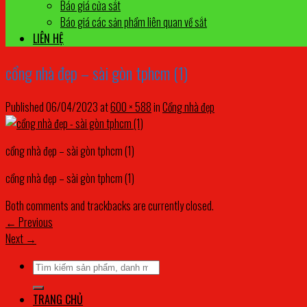
Báo giá cửa sắt
Báo giá các sản phẩm liên quan về sắt
LIÊN HỆ
cổng nhà đẹp – sài gòn tphcm (1)
Published
06/04/2023
at
600 × 588
in
Cổng nhà đẹp
cổng nhà đẹp – sài gòn tphcm (1)
cổng nhà đẹp – sài gòn tphcm (1)
Both comments and trackbacks are currently closed.
←
Previous
Next
→
Tìm
kiếm:
TRANG CHỦ