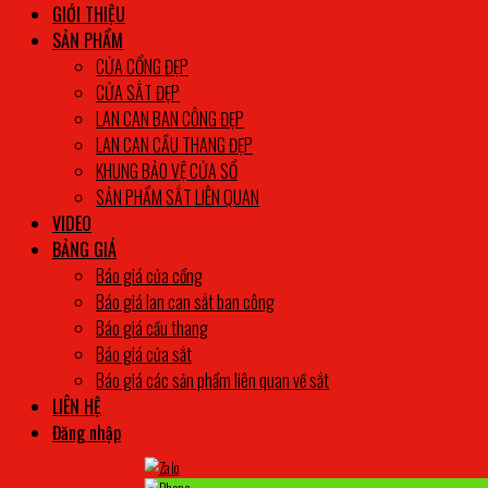
GIỚI THIỆU
SẢN PHẨM
CỬA CỔNG ĐẸP
CỬA SẮT ĐẸP
LAN CAN BAN CÔNG ĐẸP
LAN CAN CẦU THANG ĐẸP
KHUNG BẢO VỆ CỬA SỔ
SẢN PHẨM SẮT LIÊN QUAN
VIDEO
BẢNG GIÁ
Báo giá cửa cổng
Báo giá lan can sắt ban công
Báo giá cầu thang
Báo giá cửa sắt
Báo giá các sản phẩm liên quan về sắt
LIÊN HỆ
Đăng nhập