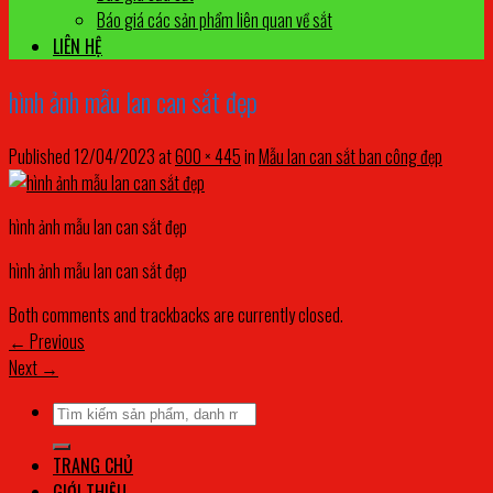
Báo giá các sản phẩm liên quan về sắt
LIÊN HỆ
hình ảnh mẫu lan can sắt đẹp
Published
12/04/2023
at
600 × 445
in
Mẫu lan can sắt ban công đẹp
hình ảnh mẫu lan can sắt đẹp
hình ảnh mẫu lan can sắt đẹp
Both comments and trackbacks are currently closed.
←
Previous
Next
→
Tìm
kiếm:
TRANG CHỦ
GIỚI THIỆU