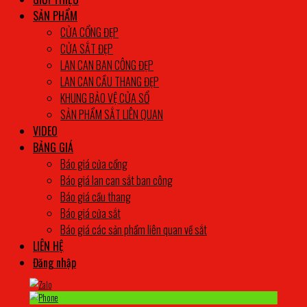
SẢN PHẨM
CỬA CỔNG ĐẸP
CỬA SẮT ĐẸP
LAN CAN BAN CÔNG ĐẸP
LAN CAN CẦU THANG ĐẸP
KHUNG BẢO VỆ CỬA SỔ
SẢN PHẨM SẮT LIÊN QUAN
VIDEO
BẢNG GIÁ
Báo giá cửa cổng
Báo giá lan can sắt ban công
Báo giá cầu thang
Báo giá cửa sắt
Báo giá các sản phẩm liên quan về sắt
LIÊN HỆ
Đăng nhập