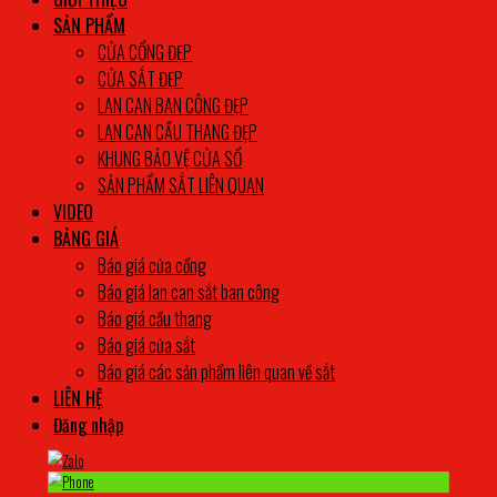
SẢN PHẨM
CỬA CỔNG ĐẸP
CỬA SẮT ĐẸP
LAN CAN BAN CÔNG ĐẸP
LAN CAN CẦU THANG ĐẸP
KHUNG BẢO VỆ CỬA SỔ
SẢN PHẨM SẮT LIÊN QUAN
VIDEO
BẢNG GIÁ
Báo giá cửa cổng
Báo giá lan can sắt ban công
Báo giá cầu thang
Báo giá cửa sắt
Báo giá các sản phẩm liên quan về sắt
LIÊN HỆ
Đăng nhập