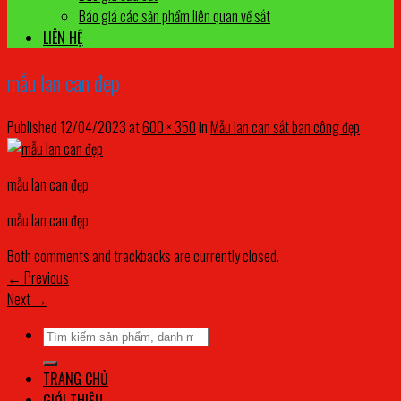
Báo giá các sản phẩm liên quan về sắt
LIÊN HỆ
mẫu lan can đẹp
Published
12/04/2023
at
600 × 350
in
Mẫu lan can sắt ban công đẹp
mẫu lan can đẹp
mẫu lan can đẹp
Both comments and trackbacks are currently closed.
←
Previous
Next
→
Tìm
kiếm:
TRANG CHỦ
GIỚI THIỆU