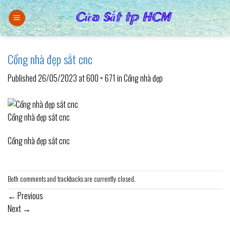
Skip
to
content
Cổng nhà đẹp sắt cnc
Published
26/05/2023
at
600 × 671
in
Cổng nhà đẹp
Cổng nhà đẹp sắt cnc
Cổng nhà đẹp sắt cnc
Both comments and trackbacks are currently closed.
←
Previous
Next
→