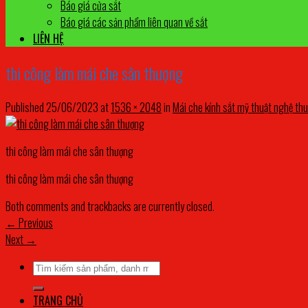
Báo giá cửa sắt
Báo giá các sản phẩm liên quan về sắt
LIÊN HỆ
thi công làm mái che sân thượng
Published
25/06/2023
at
1536 × 2048
in
Mái che kính sắt mỹ thuật nghệ thu
thi công làm mái che sân thượng
thi công làm mái che sân thượng
Both comments and trackbacks are currently closed.
←
Previous
Next
→
Tìm
kiếm:
TRANG CHỦ