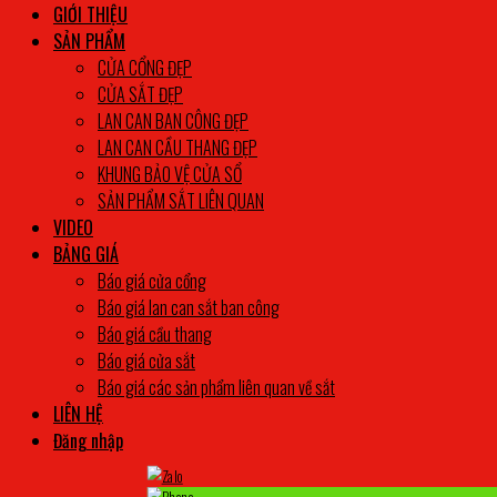
GIỚI THIỆU
SẢN PHẨM
CỬA CỔNG ĐẸP
CỬA SẮT ĐẸP
LAN CAN BAN CÔNG ĐẸP
LAN CAN CẦU THANG ĐẸP
KHUNG BẢO VỆ CỬA SỔ
SẢN PHẨM SẮT LIÊN QUAN
VIDEO
BẢNG GIÁ
Báo giá cửa cổng
Báo giá lan can sắt ban công
Báo giá cầu thang
Báo giá cửa sắt
Báo giá các sản phẩm liên quan về sắt
LIÊN HỆ
Đăng nhập