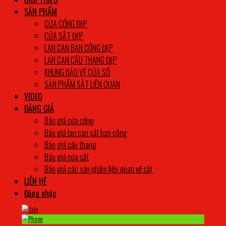
SẢN PHẨM
CỬA CỔNG ĐẸP
CỬA SẮT ĐẸP
LAN CAN BAN CÔNG ĐẸP
LAN CAN CẦU THANG ĐẸP
KHUNG BẢO VỆ CỬA SỔ
SẢN PHẨM SẮT LIÊN QUAN
VIDEO
BẢNG GIÁ
Báo giá cửa cổng
Báo giá lan can sắt ban công
Báo giá cầu thang
Báo giá cửa sắt
Báo giá các sản phẩm liên quan về sắt
LIÊN HỆ
Đăng nhập