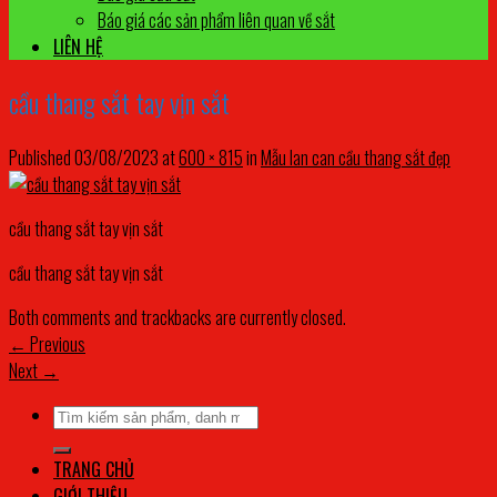
Báo giá các sản phẩm liên quan về sắt
LIÊN HỆ
cầu thang sắt tay vịn sắt
Published
03/08/2023
at
600 × 815
in
Mẫu lan can cầu thang sắt đẹp
cầu thang sắt tay vịn sắt
cầu thang sắt tay vịn sắt
Both comments and trackbacks are currently closed.
←
Previous
Next
→
Tìm
kiếm:
TRANG CHỦ
GIỚI THIỆU