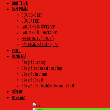
GIỚI THIỆU
SẢN PHẨM
CỬA CỔNG ĐẸP
CỬA SẮT ĐẸP
LAN CAN BAN CÔNG ĐẸP
LAN CAN CẦU THANG ĐẸP
KHUNG BẢO VỆ CỬA SỔ
SẢN PHẨM SẮT LIÊN QUAN
VIDEO
BẢNG GIÁ
Báo giá cửa cổng
Báo giá lan can sắt ban công
Báo giá cầu thang
Báo giá cửa sắt
Báo giá các sản phẩm liên quan về sắt
LIÊN HỆ
Đăng nhập