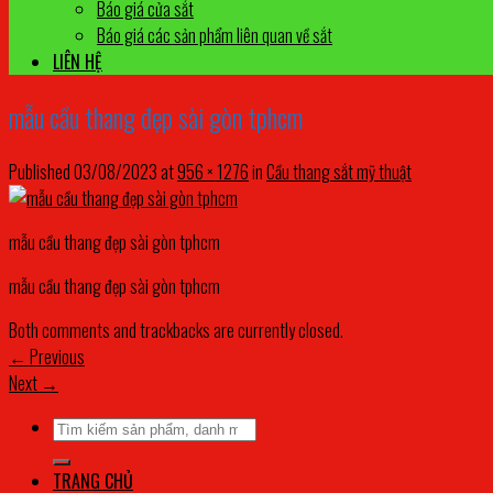
Báo giá cửa sắt
Báo giá các sản phẩm liên quan về sắt
LIÊN HỆ
mẫu cầu thang đẹp sài gòn tphcm
Published
03/08/2023
at
956 × 1276
in
Cầu thang sắt mỹ thuật
mẫu cầu thang đẹp sài gòn tphcm
mẫu cầu thang đẹp sài gòn tphcm
Both comments and trackbacks are currently closed.
←
Previous
Next
→
Tìm
kiếm:
TRANG CHỦ