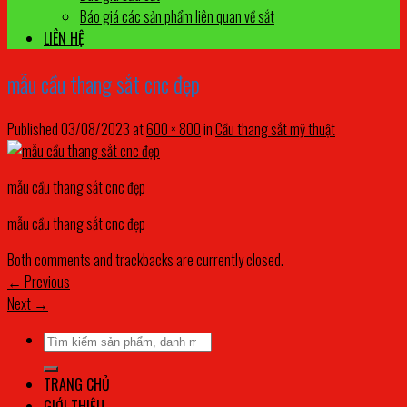
Báo giá các sản phẩm liên quan về sắt
LIÊN HỆ
mẫu cầu thang sắt cnc đẹp
Published
03/08/2023
at
600 × 800
in
Cầu thang sắt mỹ thuật
mẫu cầu thang sắt cnc đẹp
mẫu cầu thang sắt cnc đẹp
Both comments and trackbacks are currently closed.
←
Previous
Next
→
Tìm
kiếm:
TRANG CHỦ
GIỚI THIỆU