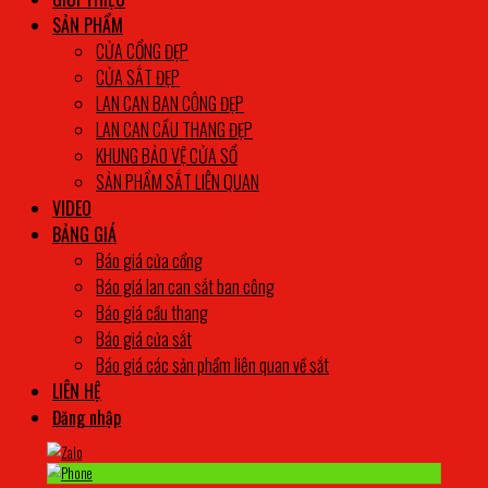
SẢN PHẨM
CỬA CỔNG ĐẸP
CỬA SẮT ĐẸP
LAN CAN BAN CÔNG ĐẸP
LAN CAN CẦU THANG ĐẸP
KHUNG BẢO VỆ CỬA SỔ
SẢN PHẨM SẮT LIÊN QUAN
VIDEO
BẢNG GIÁ
Báo giá cửa cổng
Báo giá lan can sắt ban công
Báo giá cầu thang
Báo giá cửa sắt
Báo giá các sản phẩm liên quan về sắt
LIÊN HỆ
Đăng nhập