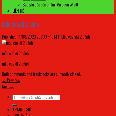
Báo giá các sản phẩm liên quan về sắt
LIÊN HỆ
mẫu cửa đi 2 cánh
Published
11/08/2023
at
600 × 1014
in
Mẫu cửa sắt 2 cánh
mẫu cửa đi 2 cánh
mẫu cửa đi 2 cánh
Both comments and trackbacks are currently closed.
←
Previous
Next
→
Tìm
kiếm:
TRANG CHỦ
GIỚI THIỆU