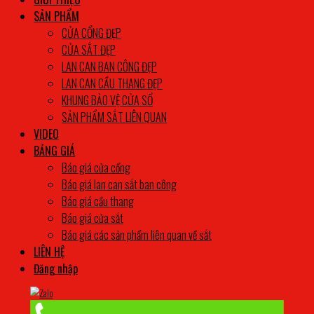
SẢN PHẨM
CỬA CỔNG ĐẸP
CỬA SẮT ĐẸP
LAN CAN BAN CÔNG ĐẸP
LAN CAN CẦU THANG ĐẸP
KHUNG BẢO VỆ CỬA SỔ
SẢN PHẨM SẮT LIÊN QUAN
VIDEO
BẢNG GIÁ
Báo giá cửa cổng
Báo giá lan can sắt ban công
Báo giá cầu thang
Báo giá cửa sắt
Báo giá các sản phẩm liên quan về sắt
LIÊN HỆ
Đăng nhập