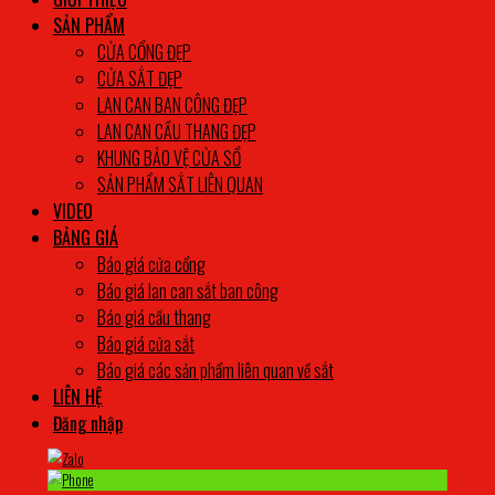
SẢN PHẨM
CỬA CỔNG ĐẸP
CỬA SẮT ĐẸP
LAN CAN BAN CÔNG ĐẸP
LAN CAN CẦU THANG ĐẸP
KHUNG BẢO VỆ CỬA SỔ
SẢN PHẨM SẮT LIÊN QUAN
VIDEO
BẢNG GIÁ
Báo giá cửa cổng
Báo giá lan can sắt ban công
Báo giá cầu thang
Báo giá cửa sắt
Báo giá các sản phẩm liên quan về sắt
LIÊN HỆ
Đăng nhập