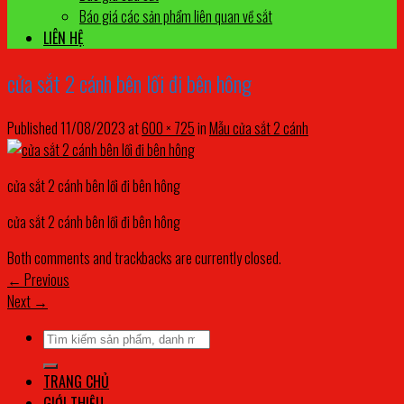
Báo giá các sản phẩm liên quan về sắt
LIÊN HỆ
cửa sắt 2 cánh bên lối đi bên hông
Published
11/08/2023
at
600 × 725
in
Mẫu cửa sắt 2 cánh
cửa sắt 2 cánh bên lối đi bên hông
cửa sắt 2 cánh bên lối đi bên hông
Both comments and trackbacks are currently closed.
←
Previous
Next
→
Tìm
kiếm:
TRANG CHỦ
GIỚI THIỆU