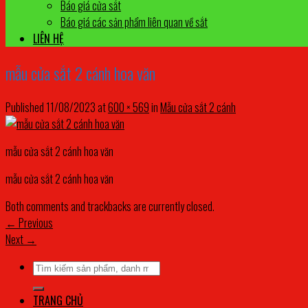
Báo giá cửa sắt
Báo giá các sản phẩm liên quan về sắt
LIÊN HỆ
mẫu cửa sắt 2 cánh hoa văn
Published
11/08/2023
at
600 × 569
in
Mẫu cửa sắt 2 cánh
mẫu cửa sắt 2 cánh hoa văn
mẫu cửa sắt 2 cánh hoa văn
Both comments and trackbacks are currently closed.
←
Previous
Next
→
Tìm
kiếm:
TRANG CHỦ