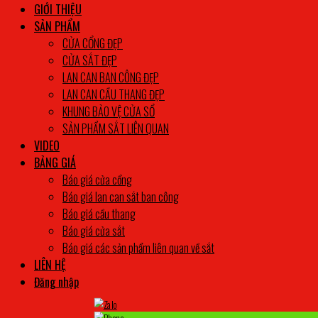
GIỚI THIỆU
SẢN PHẨM
CỬA CỔNG ĐẸP
CỬA SẮT ĐẸP
LAN CAN BAN CÔNG ĐẸP
LAN CAN CẦU THANG ĐẸP
KHUNG BẢO VỆ CỬA SỔ
SẢN PHẨM SẮT LIÊN QUAN
VIDEO
BẢNG GIÁ
Báo giá cửa cổng
Báo giá lan can sắt ban công
Báo giá cầu thang
Báo giá cửa sắt
Báo giá các sản phẩm liên quan về sắt
LIÊN HỆ
Đăng nhập