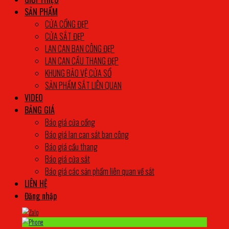
SẢN PHẨM
CỬA CỔNG ĐẸP
CỬA SẮT ĐẸP
LAN CAN BAN CÔNG ĐẸP
LAN CAN CẦU THANG ĐẸP
KHUNG BẢO VỆ CỬA SỔ
SẢN PHẨM SẮT LIÊN QUAN
VIDEO
BẢNG GIÁ
Báo giá cửa cổng
Báo giá lan can sắt ban công
Báo giá cầu thang
Báo giá cửa sắt
Báo giá các sản phẩm liên quan về sắt
LIÊN HỆ
Đăng nhập