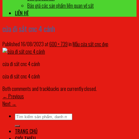
Báo giá các sản phẩm liên quan về sắt
LIÊN HỆ
cửa đi sắt cnc 4 cánh
Published
16/08/2023
at
600 × 739
in
Mẫu cửa sắt cnc đẹp
cửa đi sắt cnc 4 cánh
cửa đi sắt cnc 4 cánh
Both comments and trackbacks are currently closed.
←
Previous
Next
→
Tìm
kiếm:
TRANG CHỦ
GIỚI THIỆU