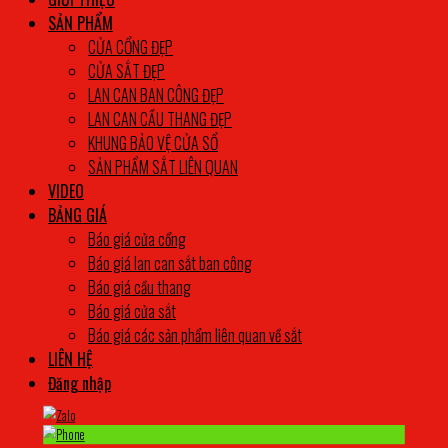
SẢN PHẨM
CỬA CỔNG ĐẸP
CỬA SẮT ĐẸP
LAN CAN BAN CÔNG ĐẸP
LAN CAN CẦU THANG ĐẸP
KHUNG BẢO VỆ CỬA SỔ
SẢN PHẨM SẮT LIÊN QUAN
VIDEO
BẢNG GIÁ
Báo giá cửa cổng
Báo giá lan can sắt ban công
Báo giá cầu thang
Báo giá cửa sắt
Báo giá các sản phẩm liên quan về sắt
LIÊN HỆ
Đăng nhập