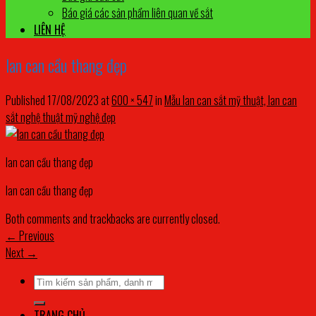
Báo giá các sản phẩm liên quan về sắt
LIÊN HỆ
lan can cầu thang đẹp
Published
17/08/2023
at
600 × 547
in
Mẫu lan can sắt mỹ thuật, lan can
sắt nghệ thuật mỹ nghệ đẹp
lan can cầu thang đẹp
lan can cầu thang đẹp
Both comments and trackbacks are currently closed.
←
Previous
Next
→
Tìm
kiếm:
TRANG CHỦ