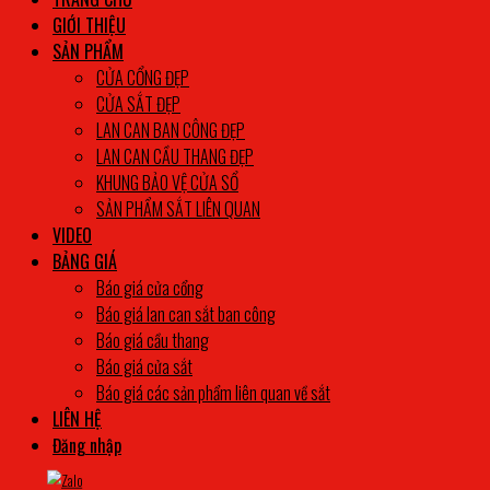
GIỚI THIỆU
SẢN PHẨM
CỬA CỔNG ĐẸP
CỬA SẮT ĐẸP
LAN CAN BAN CÔNG ĐẸP
LAN CAN CẦU THANG ĐẸP
KHUNG BẢO VỆ CỬA SỔ
SẢN PHẨM SẮT LIÊN QUAN
VIDEO
BẢNG GIÁ
Báo giá cửa cổng
Báo giá lan can sắt ban công
Báo giá cầu thang
Báo giá cửa sắt
Báo giá các sản phẩm liên quan về sắt
LIÊN HỆ
Đăng nhập