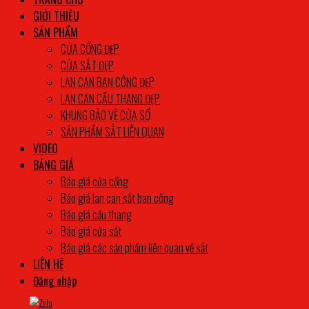
GIỚI THIỆU
SẢN PHẨM
CỬA CỔNG ĐẸP
CỬA SẮT ĐẸP
LAN CAN BAN CÔNG ĐẸP
LAN CAN CẦU THANG ĐẸP
KHUNG BẢO VỆ CỬA SỔ
SẢN PHẨM SẮT LIÊN QUAN
VIDEO
BẢNG GIÁ
Báo giá cửa cổng
Báo giá lan can sắt ban công
Báo giá cầu thang
Báo giá cửa sắt
Báo giá các sản phẩm liên quan về sắt
LIÊN HỆ
Đăng nhập