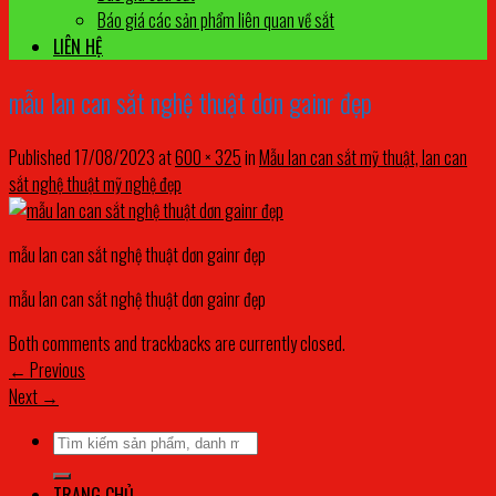
Báo giá các sản phẩm liên quan về sắt
LIÊN HỆ
mẫu lan can sắt nghệ thuật dơn gainr đẹp
Published
17/08/2023
at
600 × 325
in
Mẫu lan can sắt mỹ thuật, lan can
sắt nghệ thuật mỹ nghệ đẹp
mẫu lan can sắt nghệ thuật dơn gainr đẹp
mẫu lan can sắt nghệ thuật dơn gainr đẹp
Both comments and trackbacks are currently closed.
←
Previous
Next
→
Tìm
kiếm:
TRANG CHỦ