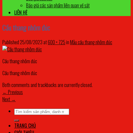
Báo giá các sản phẩm liên quan về sắt
LIÊN HỆ
Cầu thang nhôm đúc
Published
25/08/2023
at
600 × 725
in
Mẫu cầu thang nhôm đúc
Cầu thang nhôm đúc
Cầu thang nhôm đúc
Both comments and trackbacks are currently closed.
←
Previous
Next
→
Tìm
kiếm:
TRANG CHỦ
GIỚI THIỆU