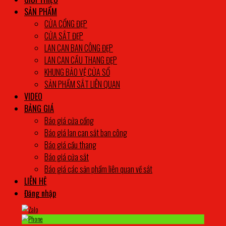
SẢN PHẨM
CỬA CỔNG ĐẸP
CỬA SẮT ĐẸP
LAN CAN BAN CÔNG ĐẸP
LAN CAN CẦU THANG ĐẸP
KHUNG BẢO VỆ CỬA SỔ
SẢN PHẨM SẮT LIÊN QUAN
VIDEO
BẢNG GIÁ
Báo giá cửa cổng
Báo giá lan can sắt ban công
Báo giá cầu thang
Báo giá cửa sắt
Báo giá các sản phẩm liên quan về sắt
LIÊN HỆ
Đăng nhập