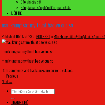
Báo giá cửa sắt
Báo giá các sản phẩm liên quan về sắt
LIÊN HỆ
mau khung sat my thuat bao ve cua so
Published
16/11/2023
at
600 × 631
in
Mẫu khung sắt mỹ thuật bảo vệ cửa sổ
mau khung sat my thuat bao ve cua so
mau khung sat my thuat bao ve cua so
Both comments and trackbacks are currently closed.
←
Previous
Next
→
Tìm
kiếm:
TRANG CHỦ