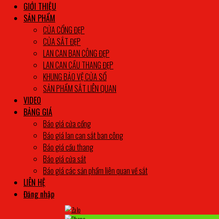
GIỚI THIỆU
SẢN PHẨM
CỬA CỔNG ĐẸP
CỬA SẮT ĐẸP
LAN CAN BAN CÔNG ĐẸP
LAN CAN CẦU THANG ĐẸP
KHUNG BẢO VỆ CỬA SỔ
SẢN PHẨM SẮT LIÊN QUAN
VIDEO
BẢNG GIÁ
Báo giá cửa cổng
Báo giá lan can sắt ban công
Báo giá cầu thang
Báo giá cửa sắt
Báo giá các sản phẩm liên quan về sắt
LIÊN HỆ
Đăng nhập