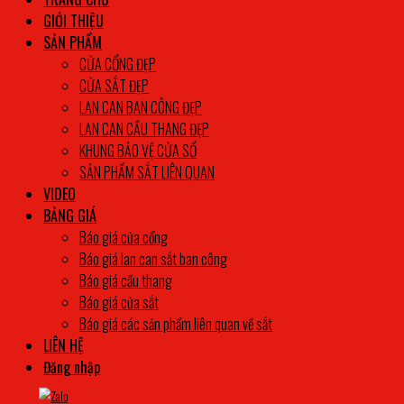
GIỚI THIỆU
SẢN PHẨM
CỬA CỔNG ĐẸP
CỬA SẮT ĐẸP
LAN CAN BAN CÔNG ĐẸP
LAN CAN CẦU THANG ĐẸP
KHUNG BẢO VỆ CỬA SỔ
SẢN PHẨM SẮT LIÊN QUAN
VIDEO
BẢNG GIÁ
Báo giá cửa cổng
Báo giá lan can sắt ban công
Báo giá cầu thang
Báo giá cửa sắt
Báo giá các sản phẩm liên quan về sắt
LIÊN HỆ
Đăng nhập