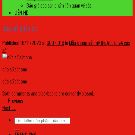
Báo giá các sản phẩm liên quan về sắt
LIÊN HỆ
cửa sổ sắt cnc
Published
16/11/2023
at
600 × 918
in
Mẫu khung sắt mỹ thuật bảo vệ cửa
sổ
cửa sổ sắt cnc
cửa sổ sắt cnc
Both comments and trackbacks are currently closed.
←
Previous
Next
→
Tìm
kiếm:
TRANG CHỦ