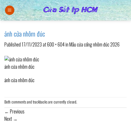
Skip
to
content
ảnh cửa nhôm đúc
Published
17/11/2023
at
600 × 604
in
Mẫu cửa cổng nhôm đúc 2026
ảnh cửa nhôm đúc
ảnh cửa nhôm đúc
Both comments and trackbacks are currently closed.
←
Previous
Next
→