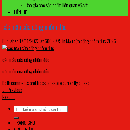
Báo giá các sản phẩm liên quan về sắt
LIÊN HỆ
các mẫu cửa cổng nhôm đúc
Published
17/11/2023
at
600 × 775
in
Mẫu cửa cổng nhôm đúc 2026
các mẫu cửa cổng nhôm đúc
các mẫu cửa cổng nhôm đúc
Both comments and trackbacks are currently closed.
←
Previous
Next
→
Tìm
kiếm:
TRANG CHỦ
GIỚI THIỆU