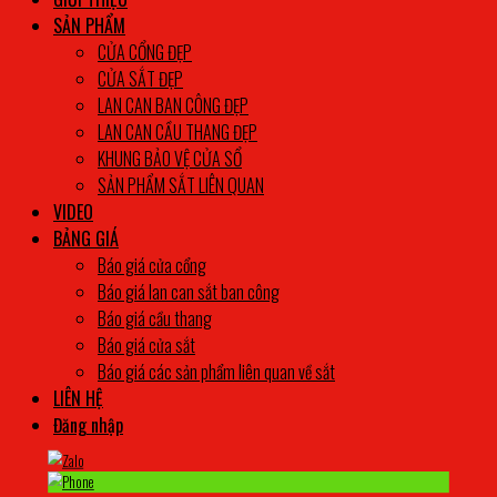
SẢN PHẨM
CỬA CỔNG ĐẸP
CỬA SẮT ĐẸP
LAN CAN BAN CÔNG ĐẸP
LAN CAN CẦU THANG ĐẸP
KHUNG BẢO VỆ CỬA SỔ
SẢN PHẨM SẮT LIÊN QUAN
VIDEO
BẢNG GIÁ
Báo giá cửa cổng
Báo giá lan can sắt ban công
Báo giá cầu thang
Báo giá cửa sắt
Báo giá các sản phẩm liên quan về sắt
LIÊN HỆ
Đăng nhập