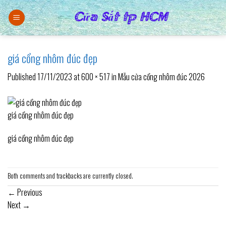
Skip
to
content
giá cổng nhôm đúc đẹp
Published
17/11/2023
at
600 × 517
in
Mẫu cửa cổng nhôm đúc 2026
giá cổng nhôm đúc đẹp
giá cổng nhôm đúc đẹp
Both comments and trackbacks are currently closed.
←
Previous
Next
→