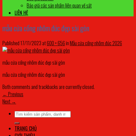
Báo giá các sản phẩm liên quan về sắt
LIÊN HỆ
mẫu cửa cổng nhôm đúc đẹp sài gòn
Published
17/11/2023
at
600 × 656
in
Mẫu cửa cổng nhôm đúc 2026
mẫu cửa cổng nhôm đúc đẹp sài gòn
mẫu cửa cổng nhôm đúc đẹp sài gòn
Both comments and trackbacks are currently closed.
←
Previous
Next
→
Tìm
kiếm:
TRANG CHỦ
GIỚI THIỆU