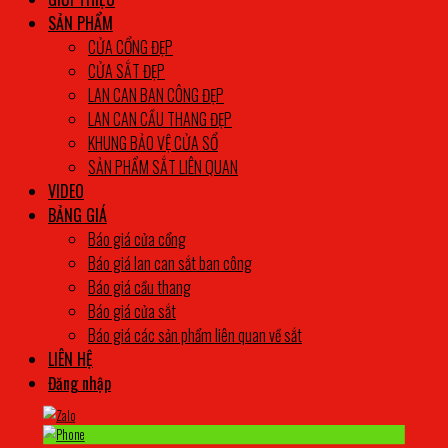
SẢN PHẨM
CỬA CỔNG ĐẸP
CỬA SẮT ĐẸP
LAN CAN BAN CÔNG ĐẸP
LAN CAN CẦU THANG ĐẸP
KHUNG BẢO VỆ CỬA SỔ
SẢN PHẨM SẮT LIÊN QUAN
VIDEO
BẢNG GIÁ
Báo giá cửa cổng
Báo giá lan can sắt ban công
Báo giá cầu thang
Báo giá cửa sắt
Báo giá các sản phẩm liên quan về sắt
LIÊN HỆ
Đăng nhập