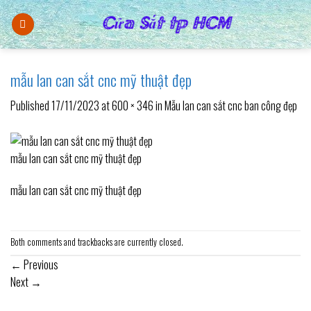
Skip
to
content
mẫu lan can sắt cnc mỹ thuật đẹp
Published
17/11/2023
at
600 × 346
in
Mẫu lan can sắt cnc ban công đẹp
mẫu lan can sắt cnc mỹ thuật đẹp
mẫu lan can sắt cnc mỹ thuật đẹp
Both comments and trackbacks are currently closed.
←
Previous
Next
→