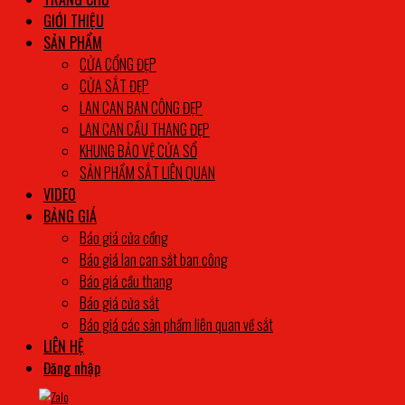
GIỚI THIỆU
SẢN PHẨM
CỬA CỔNG ĐẸP
CỬA SẮT ĐẸP
LAN CAN BAN CÔNG ĐẸP
LAN CAN CẦU THANG ĐẸP
KHUNG BẢO VỆ CỬA SỔ
SẢN PHẨM SẮT LIÊN QUAN
VIDEO
BẢNG GIÁ
Báo giá cửa cổng
Báo giá lan can sắt ban công
Báo giá cầu thang
Báo giá cửa sắt
Báo giá các sản phẩm liên quan về sắt
LIÊN HỆ
Đăng nhập