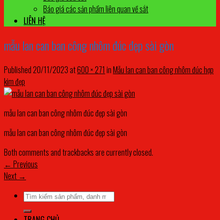
Báo giá các sản phẩm liên quan về sắt
LIÊN HỆ
mẫu lan can ban công nhôm đúc đẹp sài gòn
Published
20/11/2023
at
600 × 271
in
Mẫu lan can ban công nhôm đúc hợp
kim đẹp
mẫu lan can ban công nhôm đúc đẹp sài gòn
mẫu lan can ban công nhôm đúc đẹp sài gòn
Both comments and trackbacks are currently closed.
←
Previous
Next
→
Tìm
kiếm:
TRANG CHỦ