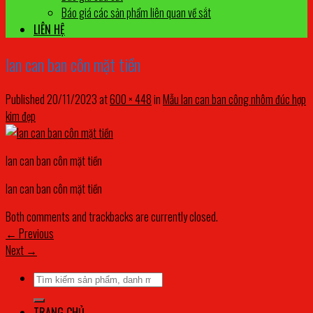
Báo giá các sản phẩm liên quan về sắt
LIÊN HỆ
lan can ban côn mặt tiền
Published
20/11/2023
at
600 × 448
in
Mẫu lan can ban công nhôm đúc hợp
kim đẹp
lan can ban côn mặt tiền
lan can ban côn mặt tiền
Both comments and trackbacks are currently closed.
←
Previous
Next
→
Tìm
kiếm:
TRANG CHỦ