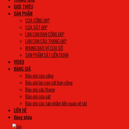
GIỚI THIỆU
SẢN PHẨM
CỬA CỔNG ĐẸP
CỬA SẮT ĐẸP
LAN CAN BAN CÔNG ĐẸP
LAN CAN CẦU THANG ĐẸP
KHUNG BẢO VỆ CỬA SỔ
SẢN PHẨM SẮT LIÊN QUAN
VIDEO
BẢNG GIÁ
Báo giá cửa cổng
Báo giá lan can sắt ban công
Báo giá cầu thang
Báo giá cửa sắt
Báo giá các sản phẩm liên quan về sắt
LIÊN HỆ
Đăng nhập