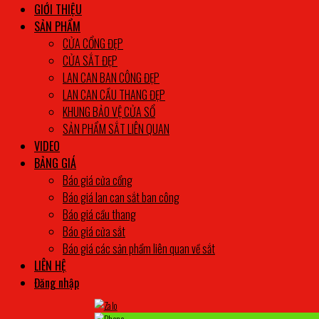
GIỚI THIỆU
SẢN PHẨM
CỬA CỔNG ĐẸP
CỬA SẮT ĐẸP
LAN CAN BAN CÔNG ĐẸP
LAN CAN CẦU THANG ĐẸP
KHUNG BẢO VỆ CỬA SỔ
SẢN PHẨM SẮT LIÊN QUAN
VIDEO
BẢNG GIÁ
Báo giá cửa cổng
Báo giá lan can sắt ban công
Báo giá cầu thang
Báo giá cửa sắt
Báo giá các sản phẩm liên quan về sắt
LIÊN HỆ
Đăng nhập