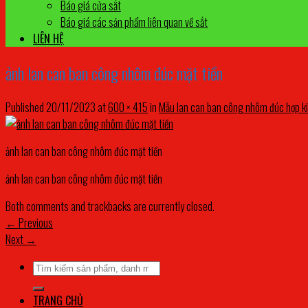
Báo giá cửa sắt
Báo giá các sản phẩm liên quan về sắt
LIÊN HỆ
ảnh lan can ban công nhôm đúc mặt tiền
Published
20/11/2023
at
600 × 415
in
Mẫu lan can ban công nhôm đúc hợp k
ảnh lan can ban công nhôm đúc mặt tiền
ảnh lan can ban công nhôm đúc mặt tiền
Both comments and trackbacks are currently closed.
←
Previous
Next
→
Tìm
kiếm:
TRANG CHỦ