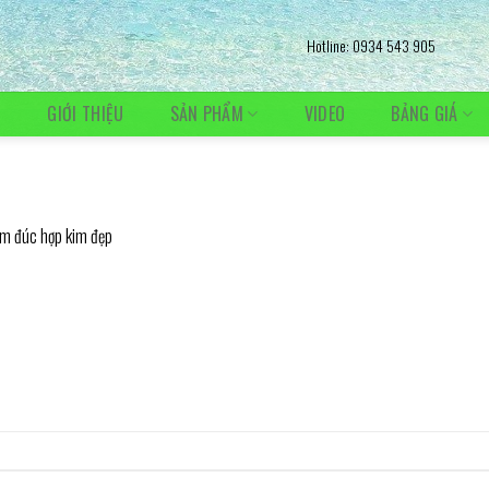
Hotline: 0934 543 905
Ủ
GIỚI THIỆU
SẢN PHẨM
VIDEO
BẢNG GIÁ
m đúc hợp kim đẹp