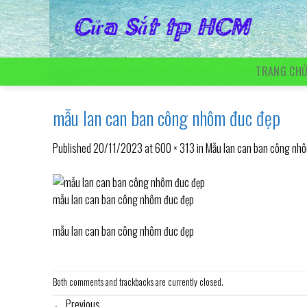
Skip
to
content
TRANG CH
mẫu lan can ban công nhôm đuc đẹp
Published
20/11/2023
at
600 × 313
in
Mẫu lan can ban công nhô
mẫu lan can ban công nhôm đuc đẹp
mẫu lan can ban công nhôm đuc đẹp
Both comments and trackbacks are currently closed.
←
Previous