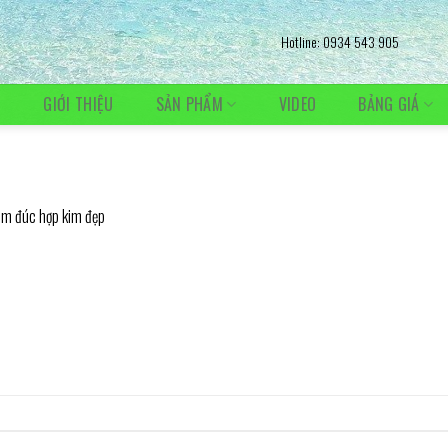
Hotline: 0934 543 905
Ủ
GIỚI THIỆU
SẢN PHẨM
VIDEO
BẢNG GIÁ
ôm đúc hợp kim đẹp