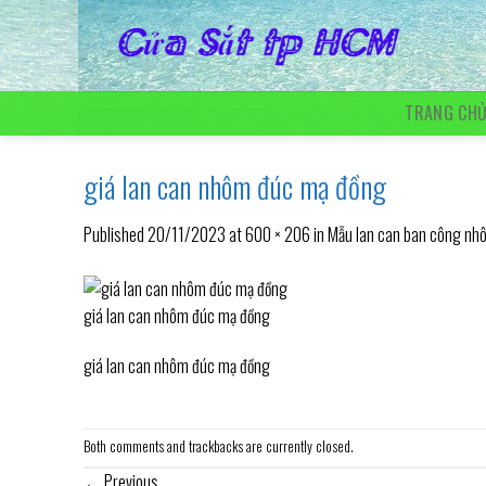
Skip
to
content
TRANG CH
giá lan can nhôm đúc mạ đồng
Published
20/11/2023
at
600 × 206
in
Mẫu lan can ban công nh
giá lan can nhôm đúc mạ đồng
giá lan can nhôm đúc mạ đồng
Both comments and trackbacks are currently closed.
←
Previous