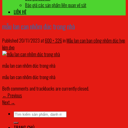
Báo giá các sản phẩm liên quan về sắt
LIÊN HỆ
mẫu lan can nhôm đúc trong nhà
Published
20/11/2023
at
600 × 326
in
Mẫu lan can ban công nhôm đúc hợp
kim đẹp
mẫu lan can nhôm đúc trong nhà
mẫu lan can nhôm đúc trong nhà
Both comments and trackbacks are currently closed.
←
Previous
Next
→
Tìm
kiếm:
TRANG CHỦ