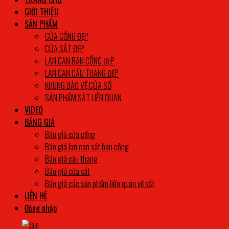
GIỚI THIỆU
SẢN PHẨM
CỬA CỔNG ĐẸP
CỬA SẮT ĐẸP
LAN CAN BAN CÔNG ĐẸP
LAN CAN CẦU THANG ĐẸP
KHUNG BẢO VỆ CỬA SỔ
SẢN PHẨM SẮT LIÊN QUAN
VIDEO
BẢNG GIÁ
Báo giá cửa cổng
Báo giá lan can sắt ban công
Báo giá cầu thang
Báo giá cửa sắt
Báo giá các sản phẩm liên quan về sắt
LIÊN HỆ
Đăng nhập