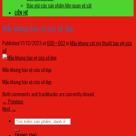
Báo giá các sản phẩm liên quan về sắt
LIÊN HỆ
Mẫu khung bảo vệ cửa sổ đẹp
Published
11/12/2023
at
600 × 602
in
Mẫu khung sắt mỹ thuật bảo vệ cửa
sổ
Mẫu khung bảo vệ cửa sổ đẹp
Mẫu khung bảo vệ cửa sổ đẹp
Both comments and trackbacks are currently closed.
←
Previous
Next
→
Tìm
kiếm:
TRANG CHỦ