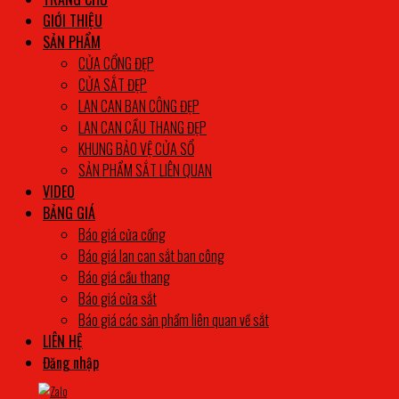
GIỚI THIỆU
SẢN PHẨM
CỬA CỔNG ĐẸP
CỬA SẮT ĐẸP
LAN CAN BAN CÔNG ĐẸP
LAN CAN CẦU THANG ĐẸP
KHUNG BẢO VỆ CỬA SỔ
SẢN PHẨM SẮT LIÊN QUAN
VIDEO
BẢNG GIÁ
Báo giá cửa cổng
Báo giá lan can sắt ban công
Báo giá cầu thang
Báo giá cửa sắt
Báo giá các sản phẩm liên quan về sắt
LIÊN HỆ
Đăng nhập