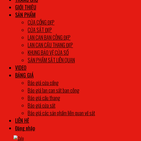
GIỚI THIỆU
SẢN PHẨM
CỬA CỔNG ĐẸP
CỬA SẮT ĐẸP
LAN CAN BAN CÔNG ĐẸP
LAN CAN CẦU THANG ĐẸP
KHUNG BẢO VỆ CỬA SỔ
SẢN PHẨM SẮT LIÊN QUAN
VIDEO
BẢNG GIÁ
Báo giá cửa cổng
Báo giá lan can sắt ban công
Báo giá cầu thang
Báo giá cửa sắt
Báo giá các sản phẩm liên quan về sắt
LIÊN HỆ
Đăng nhập