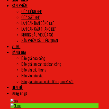
SẢN PHẨM
CỬA CỔNG ĐẸP
CỬA SẮT ĐẸP
LAN CAN BAN CÔNG ĐẸP
LAN CAN CẦU THANG ĐẸP
KHUNG BẢO VỆ CỬA SỔ
SẢN PHẨM SẮT LIÊN QUAN
VIDEO
BẢNG GIÁ
Báo giá cửa cổng
Báo giá lan can sắt ban công
Báo giá cầu thang
Báo giá cửa sắt
Báo giá các sản phẩm liên quan về sắt
LIÊN HỆ
Đăng nhập