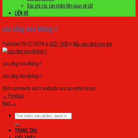
Báo giá các sản phẩm liên quan về sắt
LIÊN HỆ
cửa cổng inox không rỉ
Published
28/02/2024
at
600 × 508
in
Mẫu cửa cổng inox đẹp
cửa cổng inox không rỉ
cửa cổng inox không rỉ
Both comments and trackbacks are currently closed.
←
Previous
Next
→
Tìm
kiếm:
TRANG CHỦ
GIỚI THIỆU