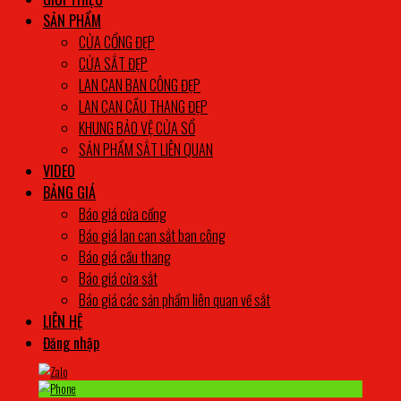
SẢN PHẨM
CỬA CỔNG ĐẸP
CỬA SẮT ĐẸP
LAN CAN BAN CÔNG ĐẸP
LAN CAN CẦU THANG ĐẸP
KHUNG BẢO VỆ CỬA SỔ
SẢN PHẨM SẮT LIÊN QUAN
VIDEO
BẢNG GIÁ
Báo giá cửa cổng
Báo giá lan can sắt ban công
Báo giá cầu thang
Báo giá cửa sắt
Báo giá các sản phẩm liên quan về sắt
LIÊN HỆ
Đăng nhập