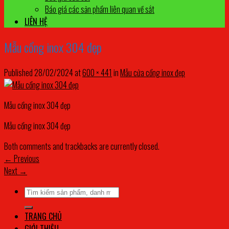
Báo giá các sản phẩm liên quan về sắt
LIÊN HỆ
Mẫu cổng inox 304 đẹp
Published
28/02/2024
at
600 × 441
in
Mẫu cửa cổng inox đẹp
Mẫu cổng inox 304 đẹp
Mẫu cổng inox 304 đẹp
Both comments and trackbacks are currently closed.
←
Previous
Next
→
Tìm
kiếm:
TRANG CHỦ
GIỚI THIỆU