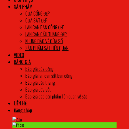
SẢN PHẨM
CỬA CỔNG ĐẸP
CỬA SẮT ĐẸP
LAN CAN BAN CÔNG ĐẸP
LAN CAN CẦU THANG ĐẸP
KHUNG BẢO VỆ CỬA SỔ
SẢN PHẨM SẮT LIÊN QUAN
VIDEO
BẢNG GIÁ
Báo giá cửa cổng
Báo giá lan can sắt ban công
Báo giá cầu thang
Báo giá cửa sắt
Báo giá các sản phẩm liên quan về sắt
LIÊN HỆ
Đăng nhập