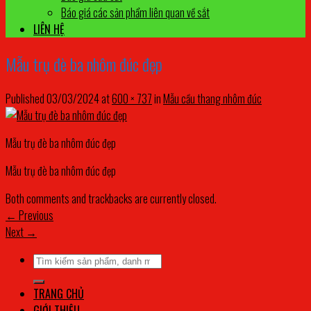
Báo giá các sản phẩm liên quan về sắt
LIÊN HỆ
Mẫu trụ đè ba nhôm đúc đẹp
Published
03/03/2024
at
600 × 737
in
Mẫu cầu thang nhôm đúc
Mẫu trụ đè ba nhôm đúc đẹp
Mẫu trụ đè ba nhôm đúc đẹp
Both comments and trackbacks are currently closed.
←
Previous
Next
→
Tìm
kiếm:
TRANG CHỦ
GIỚI THIỆU