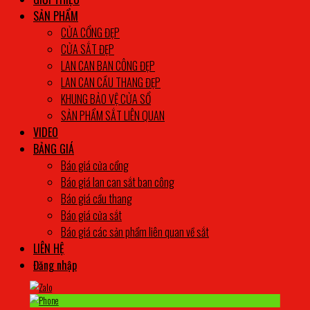
SẢN PHẨM
CỬA CỔNG ĐẸP
CỬA SẮT ĐẸP
LAN CAN BAN CÔNG ĐẸP
LAN CAN CẦU THANG ĐẸP
KHUNG BẢO VỆ CỬA SỔ
SẢN PHẨM SẮT LIÊN QUAN
VIDEO
BẢNG GIÁ
Báo giá cửa cổng
Báo giá lan can sắt ban công
Báo giá cầu thang
Báo giá cửa sắt
Báo giá các sản phẩm liên quan về sắt
LIÊN HỆ
Đăng nhập