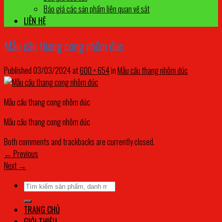
Báo giá các sản phẩm liên quan về sắt
LIÊN HỆ
Mẫu cầu thang cong nhôm đúc
Published
03/03/2024
at
600 × 654
in
Mẫu cầu thang nhôm đúc
Mẫu cầu thang cong nhôm đúc
Mẫu cầu thang cong nhôm đúc
Both comments and trackbacks are currently closed.
←
Previous
Next
→
Tìm
kiếm:
TRANG CHỦ
GIỚI THIỆU