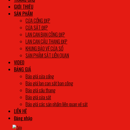
GIỚI THIỆU
SẢN PHẨM
CỬA CỔNG ĐẸP
CỬA SẮT ĐẸP
LAN CAN BAN CÔNG ĐẸP
LAN CAN CẦU THANG ĐẸP
KHUNG BẢO VỆ CỬA SỔ
SẢN PHẨM SẮT LIÊN QUAN
VIDEO
BẢNG GIÁ
Báo giá cửa cổng
Báo giá lan can sắt ban công
Báo giá cầu thang
Báo giá cửa sắt
Báo giá các sản phẩm liên quan về sắt
LIÊN HỆ
Đăng nhập