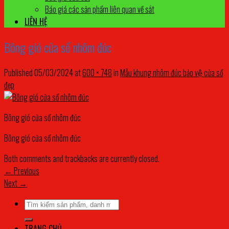
Báo giá các sản phẩm liên quan về sắt
LIÊN HỆ
Bông gió cửa sổ nhôm đúc
Published
05/03/2024
at
600 × 748
in
Mẫu khung nhôm đúc bảo vệ cửa sổ
đẹp
Bông gió cửa sổ nhôm đúc
Bông gió cửa sổ nhôm đúc
Both comments and trackbacks are currently closed.
←
Previous
Next
→
Tìm
kiếm:
TRANG CHỦ