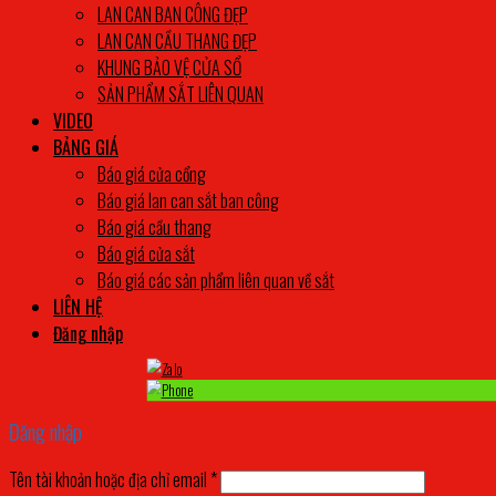
LAN CAN BAN CÔNG ĐẸP
LAN CAN CẦU THANG ĐẸP
KHUNG BẢO VỆ CỬA SỔ
SẢN PHẨM SẮT LIÊN QUAN
VIDEO
BẢNG GIÁ
Báo giá cửa cổng
Báo giá lan can sắt ban công
Báo giá cầu thang
Báo giá cửa sắt
Báo giá các sản phẩm liên quan về sắt
LIÊN HỆ
Đăng nhập
Đăng nhập
Tên tài khoản hoặc địa chỉ email
*