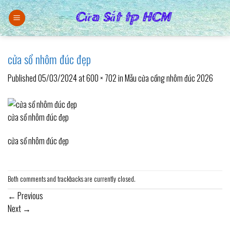
Skip
to
content
cửa sổ nhôm đúc đẹp
Published
05/03/2024
at
600 × 702
in
Mẫu cửa cổng nhôm đúc 2026
cửa sổ nhôm đúc đẹp
cửa sổ nhôm đúc đẹp
Both comments and trackbacks are currently closed.
←
Previous
Next
→