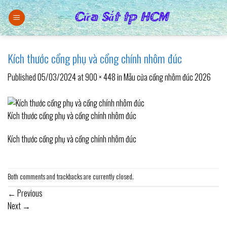
Skip
to
content
Kích thước cổng phụ và cổng chính nhôm đúc
Published
05/03/2024
at
900 × 448
in
Mẫu cửa cổng nhôm đúc 2026
Kích thước cổng phụ và cổng chính nhôm đúc
Kích thước cổng phụ và cổng chính nhôm đúc
Both comments and trackbacks are currently closed.
←
Previous
Next
→