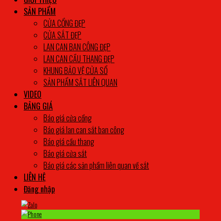
SẢN PHẨM
CỬA CỔNG ĐẸP
CỬA SẮT ĐẸP
LAN CAN BAN CÔNG ĐẸP
LAN CAN CẦU THANG ĐẸP
KHUNG BẢO VỆ CỬA SỔ
SẢN PHẨM SẮT LIÊN QUAN
VIDEO
BẢNG GIÁ
Báo giá cửa cổng
Báo giá lan can sắt ban công
Báo giá cầu thang
Báo giá cửa sắt
Báo giá các sản phẩm liên quan về sắt
LIÊN HỆ
Đăng nhập