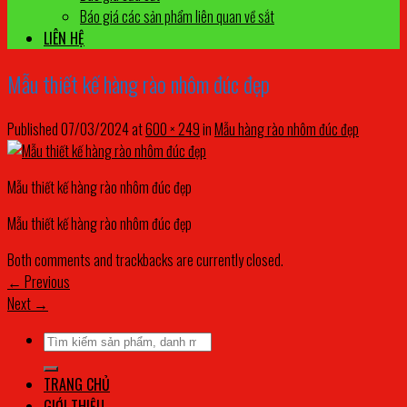
Báo giá các sản phẩm liên quan về sắt
LIÊN HỆ
Mẫu thiết kế hàng rào nhôm đúc đẹp
Published
07/03/2024
at
600 × 249
in
Mẫu hàng rào nhôm đúc đẹp
Mẫu thiết kế hàng rào nhôm đúc đẹp
Mẫu thiết kế hàng rào nhôm đúc đẹp
Both comments and trackbacks are currently closed.
←
Previous
Next
→
Tìm
kiếm:
TRANG CHỦ
GIỚI THIỆU