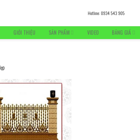
Hotline: 0934 543 905
Ủ
GIỚI THIỆU
SẢN PHẨM
VIDEO
BẢNG GIÁ
)
đẹp