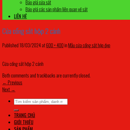
Báo giá cửa sắt
Báo giá các sản phẩm liên quan về sắt
LIÊN HỆ
Cửa cổng sắt hộp 2 cánh
Published
18/03/2024
at
600 × 400
in
Mẫu cửa cổng sắt hộp đẹp
Cửa cổng sắt hộp 2 cánh
Both comments and trackbacks are currently closed.
←
Previous
Next
→
Tìm
kiếm:
TRANG CHỦ
GIỚI THIỆU
SẢN PHẨM