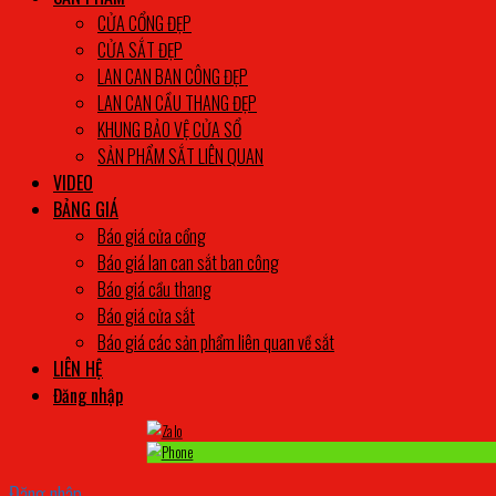
CỬA CỔNG ĐẸP
CỬA SẮT ĐẸP
LAN CAN BAN CÔNG ĐẸP
LAN CAN CẦU THANG ĐẸP
KHUNG BẢO VỆ CỬA SỔ
SẢN PHẨM SẮT LIÊN QUAN
VIDEO
BẢNG GIÁ
Báo giá cửa cổng
Báo giá lan can sắt ban công
Báo giá cầu thang
Báo giá cửa sắt
Báo giá các sản phẩm liên quan về sắt
LIÊN HỆ
Đăng nhập
Đăng nhập