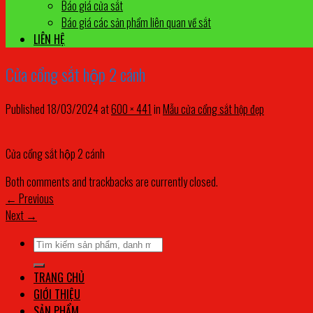
Báo giá cửa sắt
Báo giá các sản phẩm liên quan về sắt
LIÊN HỆ
Cửa cổng sắt hộp 2 cánh
Published
18/03/2024
at
600 × 441
in
Mẫu cửa cổng sắt hộp đẹp
Cửa cổng sắt hộp 2 cánh
Both comments and trackbacks are currently closed.
←
Previous
Next
→
Tìm
kiếm:
TRANG CHỦ
GIỚI THIỆU
SẢN PHẨM