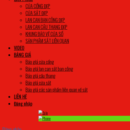
CỬA CỔNG ĐẸP
CỬA SẮT ĐẸP
LAN CAN BAN CÔNG ĐẸP
LAN CAN CẦU THANG ĐẸP
KHUNG BẢO VỆ CỬA SỔ
SẢN PHẨM SẮT LIÊN QUAN
VIDEO
BẢNG GIÁ
Báo giá cửa cổng
Báo giá lan can sắt ban công
Báo giá cầu thang
Báo giá cửa sắt
Báo giá các sản phẩm liên quan về sắt
LIÊN HỆ
Đăng nhập
Đăng nhập