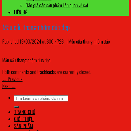
Báo giá các sản phẩm liên quan về sắt
LIÊN HỆ
Mẫu cầu thang nhôm đúc đẹp
Published
19/03/2024
at
600 × 726
in
Mẫu cầu thang nhôm đúc
Mẫu cầu thang nhôm đúc đẹp
Both comments and trackbacks are currently closed.
←
Previous
Next
→
Tìm
kiếm:
TRANG CHỦ
GIỚI THIỆU
SẢN PHẨM