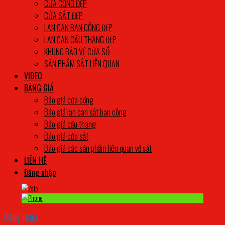
CỬA CỔNG ĐẸP
CỬA SẮT ĐẸP
LAN CAN BAN CÔNG ĐẸP
LAN CAN CẦU THANG ĐẸP
KHUNG BẢO VỆ CỬA SỔ
SẢN PHẨM SẮT LIÊN QUAN
VIDEO
BẢNG GIÁ
Báo giá cửa cổng
Báo giá lan can sắt ban công
Báo giá cầu thang
Báo giá cửa sắt
Báo giá các sản phẩm liên quan về sắt
LIÊN HỆ
Đăng nhập
Đăng nhập