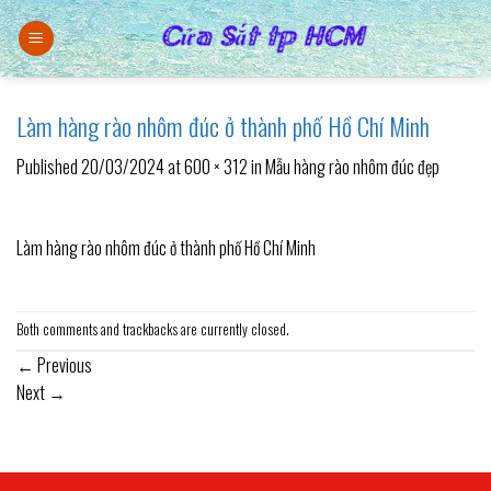
Skip
to
content
Làm hàng rào nhôm đúc ở thành phố Hồ Chí Minh
Published
20/03/2024
at
600 × 312
in
Mẫu hàng rào nhôm đúc đẹp
Làm hàng rào nhôm đúc ở thành phố Hồ Chí Minh
Both comments and trackbacks are currently closed.
←
Previous
Next
→